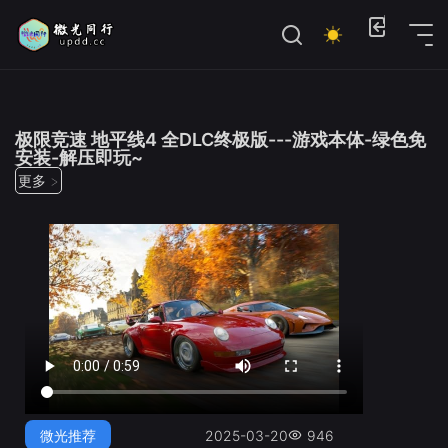
位置：
首页
>
微光推荐
极限竞速 地平线4 全DLC终极版---游戏本体-绿色免
安装-解压即玩~
更多 >
微光推荐
2025-03-20
946