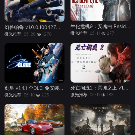
生化危机9：安魂曲 Resident Evil Requiem Build.22472737 全DLC 中文免安装版-下载-游戏本体-绿色免安装-解压即玩~
幻兽帕鲁 v1.0.0.100427正式版Palworld-官方中文|支持手柄|容量38.3G-游戏本体
微光推荐
05-11
277
微光推荐
05-20
1278
死亡搁浅2：冥滩之上 v1.0.46.0--游戏本体-绿色免安装-解压即玩~
剑星 v1.4.1 全DLC 免安装中文版--游戏本体-绿色免安装-解压即玩~
微光推荐
05-11
182
微光推荐
05-10
225