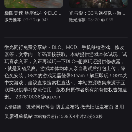
极限竞速 地平线4 全DLC终极版---游戏本体-绿色免安装-解压即玩~
光与影：33号远征队--游戏本体-绿色免安装-解压即玩~
微光推荐
03-20
947
微光推荐
03-20
966
微光同行免费分享站 - DLC、MOD、手机移植游戏、修改
器等，文章内二维码直接获取。本站提供游戏本体试玩，试
玩喜欢入正，入正再试玩一下DLC~想爽玩还提供修改器，
~就是又省又爽。游戏本体均本人亲自测试后打包上传，绿
色免安装，98%的游戏无需登录Steam！解压即玩！99%为
中文游戏，建议直接搜索栏直达~。本站资源收集来源于互
联网仅供学习交流使用，版权归原作者所有如有侵权告知速
删。 237610036@qq.com
微光同行抖音
防丢发布站
微光旧版发布页
备用-
友情链接：
吴彦祖单机站
本站勉强运行: 508天4小时22分23秒