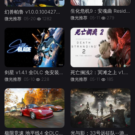
生化危机9：安魂曲 Resident Evil Requiem Build.22472737 全DLC 中文免安装版-下载-游戏本体-绿色免安装-解压即玩~
幻兽帕鲁 v1.0.0.100427正式版Palworld-官方中文|支持手柄|容量38.3G-游戏本体
微光推荐
05-11
279
微光推荐
05-20
1282
死亡搁浅2：冥滩之上 v1.0.46.0--游戏本体-绿色免安装-解压即玩~
剑星 v1.4.1 全DLC 免安装中文版--游戏本体-绿色免安装-解压即玩~
微光推荐
05-11
185
微光推荐
05-10
228
极限竞速 地平线4 全DLC终极版---游戏本体-绿色免安装-解压即玩~
光与影：33号远征队--游戏本体-绿色免安装-解压即玩~