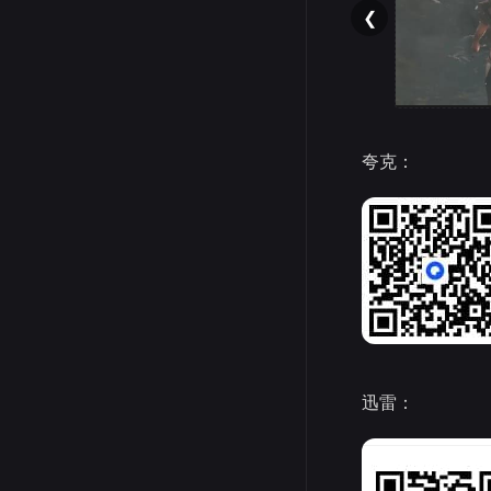
❮
夸克：
迅雷：