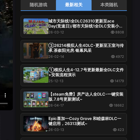
随机游戏
最新相关
本类随机
城市天际线1全DLC26310更新至ace
Day(竞速日)/都市天际线1全DLC安装小白
流程及资料
26-03-12
8808
③26214模拟人生4DLC-更新至王室与传
承.茶叙阳光房.银幕风采
26-02-14
4972
①模拟人生4-12.7号更新最新全DLC文件
+安装流程演示
25-12-13
14179
【steam免费】房产达人全DLC-一键安装
版.7.8号更新测试~
26-04-17
18662
Epic喜加一Cozy Grove 和睦森林DLC一
键启用，26313测试~
26-03-13
423