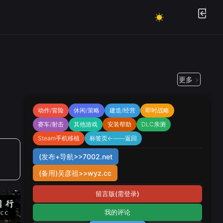
更多 >
动作/冒险
休闲/策略
建造/经营
即时战略
赛车/射击
其他游戏
安装帮助
DLC亲测
Steam手机移植
标签页←——返回
(发布+导航>>7002.net
(备用)吴彦祖>>wyz.cc
留言版(需登录)
我的评论