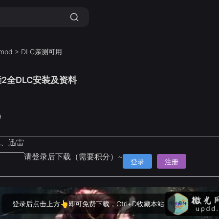
mod
>
DLC亲测可用
2全DLC安装及资料
9
克、迅雷
请登录后下载（需要积分）~
登录
注册
登录后点击上方👆即可免费下载，Ctrl+D收藏本站