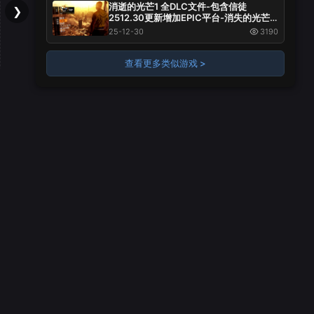
消逝的光芒1 全DLC文件-包含信徒
❯
2512.30更新增加EPIC平台-消失的光芒1
-安装及演示+
25-12-30
3190
查看更多类似游戏 >