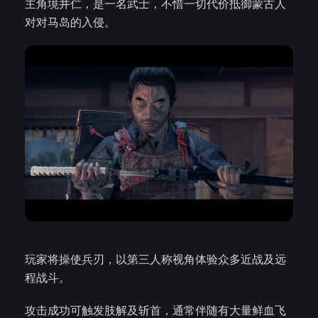
主角境井仁，是一名武士，不惜一切代价抵御蒙古人
对对马岛的入侵。
玩家将操使兵刃，以第三人称视角体验众多近战及远
程战斗。
攻击成功可触发肢解及斩首，通常伴随有大量鲜血飞