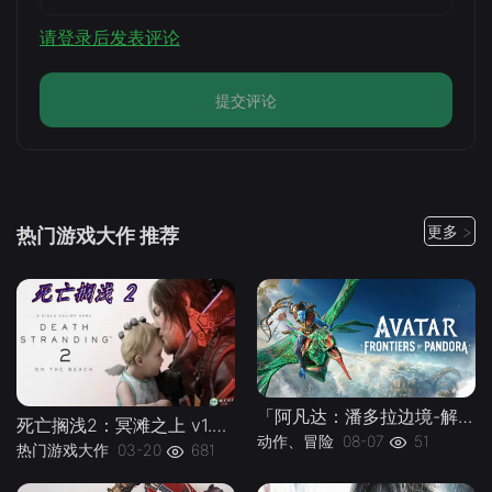
请登录后发表评论
提交评论
更多 >
热门游戏大作 推荐
「阿凡达：潘多拉边境-解压即玩版 Build.22429549」中文|手柄|容量147G -下载-游戏本体-绿色免安装-解压即玩~
死亡搁浅2：冥滩之上 v1.0.46.0--游戏本体-绿色免安装-解压即玩~
动作、冒险
08-07
51
热门游戏大作
03-20
681