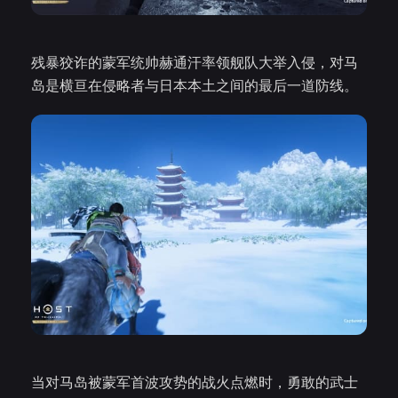
残暴狡诈的蒙军统帅赫通汗率领舰队大举入侵，对马
岛是横亘在侵略者与日本本土之间的最后一道防线。
当对马岛被蒙军首波攻势的战火点燃时，勇敢的武士