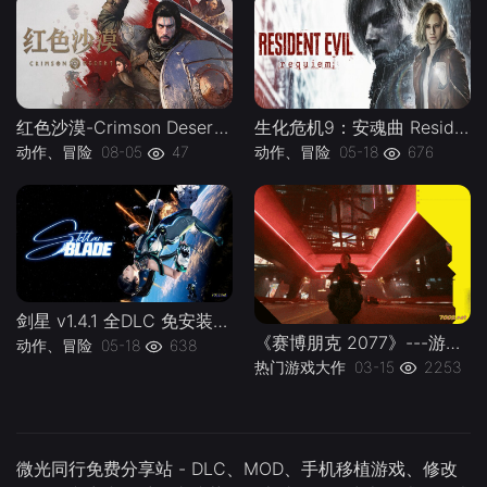
红色沙漠-Crimson Desert 解压即玩版 v1.14.00|中文|支持手柄|容量130G-下载-游戏本体-绿色免安装-解压即玩~
生化危机9：安魂曲 Resident Evil Requiem Build.22472737 全DLC 中文免安装版-下载-游戏本体-绿色免安装-解压即玩~
动作、冒险
08-05
47
动作、冒险
05-18
676
剑星 v1.4.1 全DLC 免安装中文版-下载-游戏本体-绿色免安装-解压即玩~
《赛博朋克 2077》---游戏本体-绿色免安装-解压即玩~
动作、冒险
05-18
638
热门游戏大作
03-15
2253
微光同行免费分享站 - DLC、MOD、手机移植游戏、修改