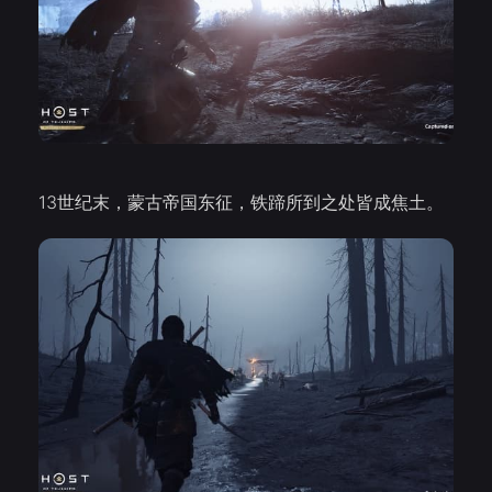
13世纪末，蒙古帝国东征，铁蹄所到之处皆成焦土。