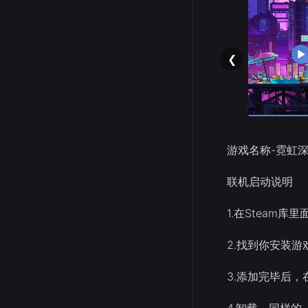
❮
游戏名称-霓虹深渊
联机启动说明
1.在Steam库
2.找到你安装
3.添加完毕后，
4.卸载、同样的