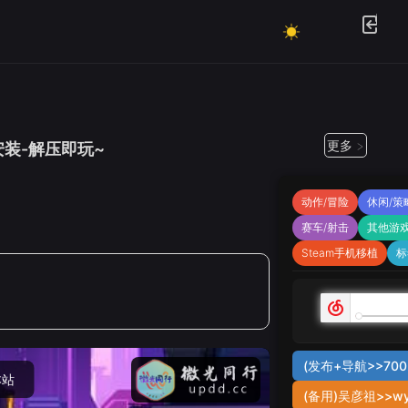
更多 >
色免安装-解压即玩~
动作/冒险
休闲/策
赛车/射击
其他游
Steam手机移植
标
(发布+导航>>7002
本站
(备用)吴彦祖>>wy