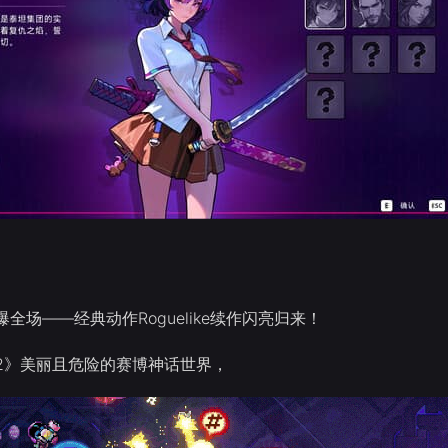
全场——经典动作Roguelike续作闪亮归来！
2》美丽且危险的赛博神话世界，