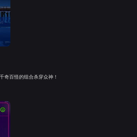
，用千奇百怪的组合杀穿众神！