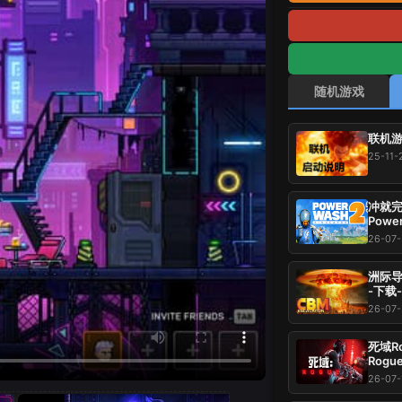
随机游戏
联机游
25-11-
冲就完事
Power
载-游
26-07
洲际导弹：全
-下载
26-07-
死域Ro
Rogu
压即玩
26-07-