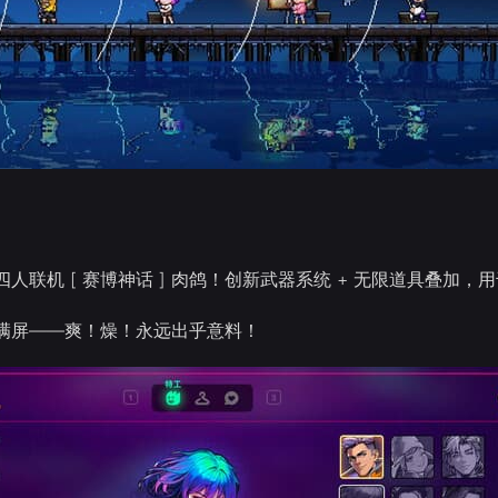
人联机 [ 赛博神话 ] 肉鸽！创新武器系统 + 无限道具叠加
满屏——爽！燥！永远出乎意料！