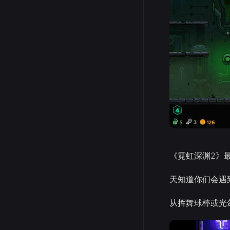
《霓虹深渊2》
天知道你们会遇
从挥舞球棒或光