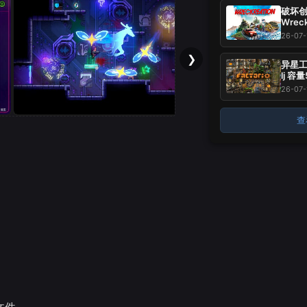
破坏创造
Wrec
37.
26-07-
玩~
❯
异星工厂
lj 容
标 -
26-07-
~
查
文件。