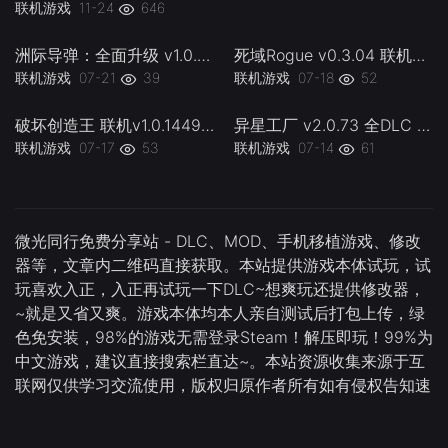
联机游戏
07-30
50
联机游戏
11-24
646
洲际导弹：全面升级 v1.0.0 联机 ICBM lj -下载-游戏本体-绿色免安装-解压即玩~
死域Rogue v0.3.04 联机Deadzone Rogue lj -下载-游戏本体-绿色免安装-解压即玩~
联机游戏
07-21
39
联机游戏
07-18
52
破坏创造王 联机v1.0.144924 WreckreationL 官方中文 支持手柄 容量37.1G -下载-游戏本体-绿色免安装-解压即玩~
异星工厂 v2.0.73 全DLC 联机版 Factorio lj 容量5.08GB 官方简体中文 支持键盘.鼠标 -下载-游戏本体-绿色免安装-解压即玩~
联机游戏
07-17
53
联机游戏
07-14
61
微光同行免费分享站 - DLC、MOD、手机移植游戏、修改
器等，文章内二维码直接获取。本站提供游戏本体试玩，试
玩喜欢入正，入正再试玩一下DLC~想爽玩还提供修改器，
~就是又省又爽。游戏本体均本人亲自测试后打包上传，绿
色免安装，98%的游戏无需登录Steam！解压即玩！99%为
中文游戏，建议直接搜索栏直达~。本站资源收集来源于互
联网仅供学习交流使用，版权归原作者所有如有侵权告知速
删。 237610036@qq.com
微光同行抖音
防丢发布站
微光旧版发布页
备用-
友情链接：