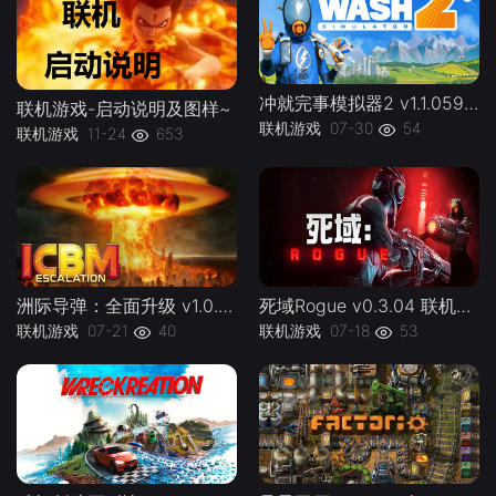
冲就完事模拟器2 v1.1.059联机PowerWash.Simulator.2.v1.1.059kj -下载-游戏本体-绿色免安装-解压即玩~
联机游戏-启动说明及图样~
联机游戏
07-30
54
联机游戏
11-24
653
洲际导弹：全面升级 v1.0.0 联机 ICBM lj -下载-游戏本体-绿色免安装-解压即玩~
死域Rogue v0.3.04 联机Deadzone Rogue lj -下载-游戏本体-绿色免安装-解压即玩~
联机游戏
07-21
40
联机游戏
07-18
53