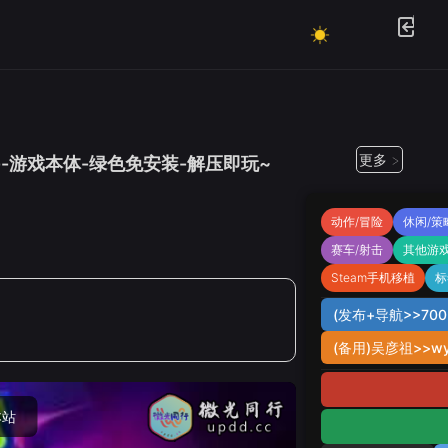
更多 >
【联机版】--游戏本体-绿色免安装-解压即玩~
动作/冒险
休闲/策
赛车/射击
其他游
Steam手机移植
标
(发布+导航>>7002
(备用)吴彦祖>>wy
本站