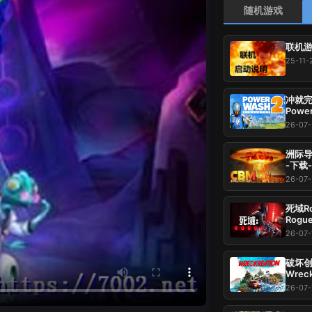
随机游戏
联机游
25-11-
冲就完事
Power
载-游
26-07
洲际导弹：全
-下载
26-07-
死域Ro
Rogu
压即玩
26-07-
破坏创造
Wrec
37.
26-07-
玩~