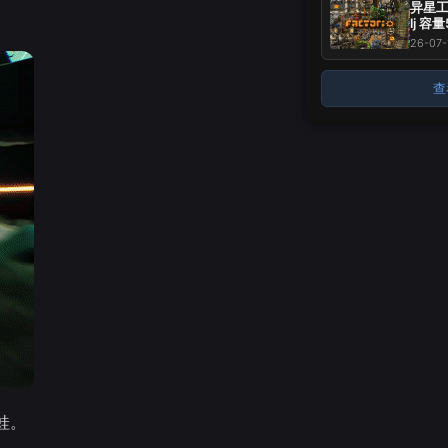
异星工厂
lj 容
标 -
26-07-
~
查
蛙。