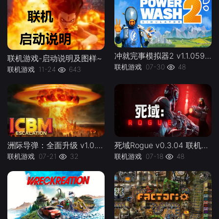
冲就完事模拟器2 v1.1.059联机PowerWash.Simulator.2.v1.1.059kj -下载-游戏本体-绿色免安装-解压即玩~
联机游戏-启动说明及图样~
联机游戏
07-30
48
联机游戏
11-24
643
洲际导弹：全面升级 v1.0.0 联机 ICBM lj -下载-游戏本体-绿色免安装-解压即玩~
死域Rogue v0.3.04 联机Deadzone Rogue lj -下载-游戏本体-绿色免安装-解压即玩~
联机游戏
07-21
32
联机游戏
07-18
48