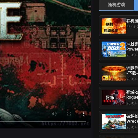
随机游戏
联机游
25-11-
冲就完事
Power
载-游
26-07
洲际导弹：全
-下载
26-07-
死域Ro
Rogu
压即玩
26-07-
破坏创造
Wrec
37.
26-07-
玩~