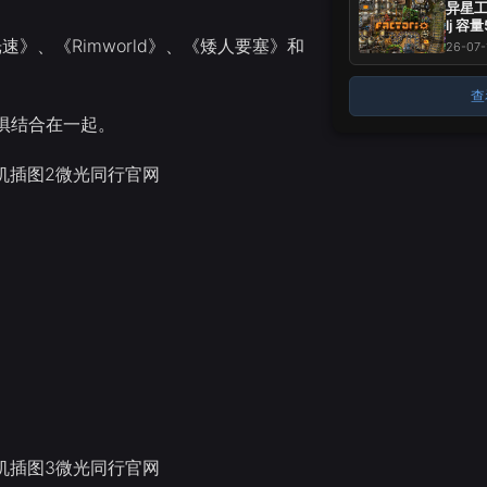
异星工厂
lj 容
标 -
》、《Rimworld》、《矮人要塞》和
26-07-
~
查
惧结合在一起。