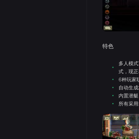
特色
多人模式
式，现正
6种玩家
自动生成
内置潜艇
所有采用