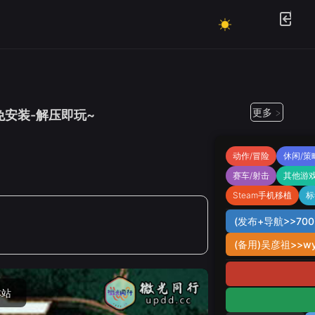
更多 >
-绿色免安装-解压即玩~
动作/冒险
休闲/策
赛车/射击
其他游
Steam手机移植
标
(发布+导航>>7002
(备用)吴彦祖>>wy
本站