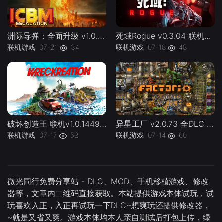
洲际导弹：全面升级 v1.0.0 联机 ICBM lj -下载-游戏本体-绿色免安装-解压即玩~
死域Rogue v0.3.04 联机Deadzone Rogue lj -下载-游戏本体-绿色免安装-解压即玩~
联机游戏
07-21
34
联机游戏
07-18
48
破坏创造王 联机v1.0.144924 WreckreationL 官方中文 支持手柄 容量37.1G -下载-游戏本体-绿色免安装-解压即玩~
异星工厂 v2.0.73 全DLC 联机版 Factorio lj 容量5.08GB 官方简体中文 支持键盘.鼠标 -下载-游戏本体-绿色免安装-解压即玩~
联机游戏
07-17
52
联机游戏
07-14
60
微光同行免费分享站 - DLC、MOD、手机移植游戏、修改
器等，文章内二维码直接获取。本站提供游戏本体试玩，试
玩喜欢入正，入正再试玩一下DLC~想爽玩还提供修改器，
~就是又省又爽。游戏本体均本人亲自测试后打包上传，绿