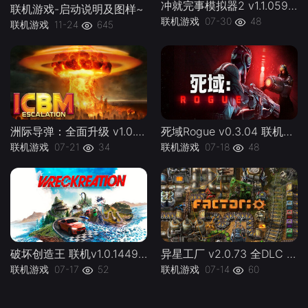
冲就完事模拟器2 v1.1.059联机PowerWash.Simulator.2.v1.1.059kj -下载-游戏本体-绿色免安装-解压即玩~
联机游戏-启动说明及图样~
联机游戏
07-30
48
联机游戏
11-24
645
洲际导弹：全面升级 v1.0.0 联机 ICBM lj -下载-游戏本体-绿色免安装-解压即玩~
死域Rogue v0.3.04 联机Deadzone Rogue lj -下载-游戏本体-绿色免安装-解压即玩~
联机游戏
07-21
34
联机游戏
07-18
48
破坏创造王 联机v1.0.144924 WreckreationL 官方中文 支持手柄 容量37.1G -下载-游戏本体-绿色免安装-解压即玩~
异星工厂 v2.0.73 全DLC 联机版 Factorio lj 容量5.08GB 官方简体中文 支持键盘.鼠标 -下载-游戏本体-绿色免安装-解压即玩~
联机游戏
07-17
52
联机游戏
07-14
60