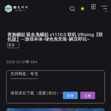
位置：
首页
>
联机游戏
夜族崛起 吸血鬼崛起 v1.1.10.0 联机 VRising【联
机版】--游戏本体-绿色免安装-解压即玩~
更多 >
2026-01-21
894
支持网盘：
夸克
请登录后下载（需要2积分）~
登录
注册