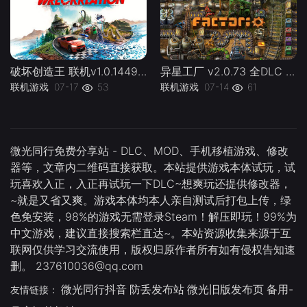
破坏创造王 联机v1.0.144924 WreckreationL 官方中文 支持手柄 容量37.1G -下载-游戏本体-绿色免安装-解压即玩~
异星工厂 v2.0.73 全DLC 联机版 Factorio lj 容量5.08GB 官方简体中文 支持键盘.鼠标 -下载-游戏本体-绿色免安装-解压即玩~
联机游戏
07-17
53
联机游戏
07-14
61
微光同行免费分享站 - DLC、MOD、手机移植游戏、修改
器等，文章内二维码直接获取。本站提供游戏本体试玩，试
玩喜欢入正，入正再试玩一下DLC~想爽玩还提供修改器，
~就是又省又爽。游戏本体均本人亲自测试后打包上传，绿
色免安装，98%的游戏无需登录Steam！解压即玩！99%为
中文游戏，建议直接搜索栏直达~。本站资源收集来源于互
联网仅供学习交流使用，版权归原作者所有如有侵权告知速
删。 237610036@qq.com
微光同行抖音
防丢发布站
微光旧版发布页
备用-
友情链接：