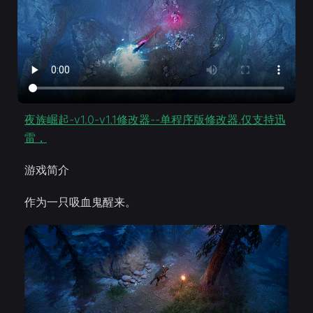
夜族崛起-v1.0-v1.1修改器--单程序版修改器.仅支持迅
雷，
游戏简介
作为一只吸血鬼醒来。