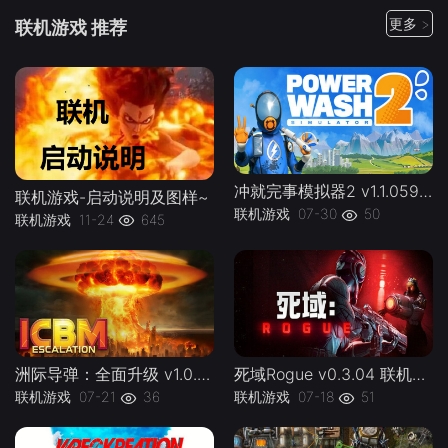
更多 >
联机游戏 推荐
冲就完事模拟器2 v1.1.059联机PowerWash.Simulator.2.v1.1.059kj -下载-游戏本体-绿色免安装-解压即玩~
联机游戏-启动说明及图样~
联机游戏
07-30
50
联机游戏
11-24
645
洲际导弹：全面升级 v1.0.0 联机 ICBM lj -下载-游戏本体-绿色免安装-解压即玩~
死域Rogue v0.3.04 联机Deadzone Rogue lj -下载-游戏本体-绿色免安装-解压即玩~
联机游戏
07-21
36
联机游戏
07-18
51