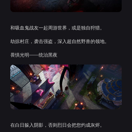
和吸血鬼战友一起周游世界，或是独自狩猎。
劫掠村庄，袭击强盗，深入超自然野兽的领地。
畏惧光明——统治黑夜
在白日躲入阴影，否则烈日会把您灼成灰烬。