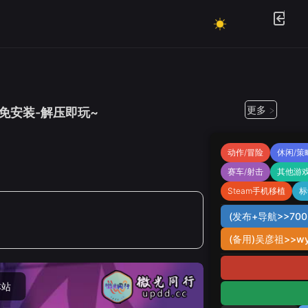
更多 >
-绿色免安装-解压即玩~
动作/冒险
休闲/策
赛车/射击
其他游
Steam手机移植
标
(发布+导航>>7002
(备用)吴彦祖>>wy
本站