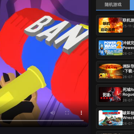
随机游戏
联机游
25-11-
冲就完事
Power
载-游
26-07
洲际导弹：全
-下载
26-07-
死域Ro
Rogu
压即玩
26-07-
破坏创造
Wrec
37.
26-07-
玩~