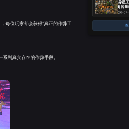
异星工厂
lj 容
标 -
26-07-
~
，每位玩家都会获得“真正的作弊工
查
一系列真实存在的作弊手段。