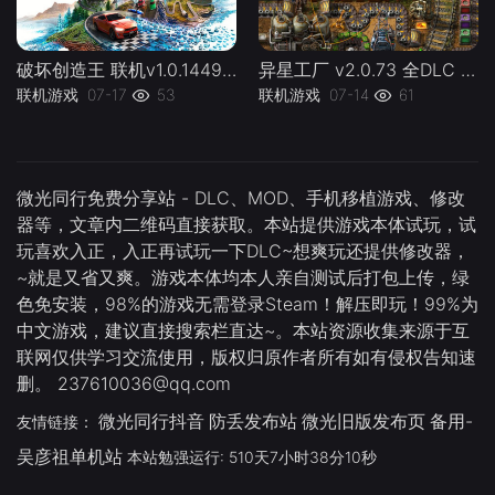
破坏创造王 联机v1.0.144924 WreckreationL 官方中文 支持手柄 容量37.1G -下载-游戏本体-绿色免安装-解压即玩~
异星工厂 v2.0.73 全DLC 联机版 Factorio lj 容量5.08GB 官方简体中文 支持键盘.鼠标 -下载-游戏本体-绿色免安装-解压即玩~
联机游戏
07-17
53
联机游戏
07-14
61
微光同行免费分享站 - DLC、MOD、手机移植游戏、修改
器等，文章内二维码直接获取。本站提供游戏本体试玩，试
玩喜欢入正，入正再试玩一下DLC~想爽玩还提供修改器，
~就是又省又爽。游戏本体均本人亲自测试后打包上传，绿
色免安装，98%的游戏无需登录Steam！解压即玩！99%为
中文游戏，建议直接搜索栏直达~。本站资源收集来源于互
联网仅供学习交流使用，版权归原作者所有如有侵权告知速
删。 237610036@qq.com
微光同行抖音
防丢发布站
微光旧版发布页
备用-
友情链接：
吴彦祖单机站
本站勉强运行: 510天7小时38分11秒