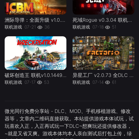
洲际导弹：全面升级 v1.0.0 联机 ICBM lj -下载-游戏本体-绿色免安装-解压即玩~
死域Rogue v0.3.04 联机Deadzone Rogue lj -下载-游戏本体-绿色免安装-解压即玩~
联机游戏
07-21
36
联机游戏
07-18
51
破坏创造王 联机v1.0.144924 WreckreationL 官方中文 支持手柄 容量37.1G -下载-游戏本体-绿色免安装-解压即玩~
异星工厂 v2.0.73 全DLC 联机版 Factorio lj 容量5.08GB 官方简体中文 支持键盘.鼠标 -下载-游戏本体-绿色免安装-解压即玩~
联机游戏
07-17
53
联机游戏
07-14
61
微光同行免费分享站 - DLC、MOD、手机移植游戏、修改
器等，文章内二维码直接获取。本站提供游戏本体试玩，试
玩喜欢入正，入正再试玩一下DLC~想爽玩还提供修改器，
~就是又省又爽。游戏本体均本人亲自测试后打包上传，绿