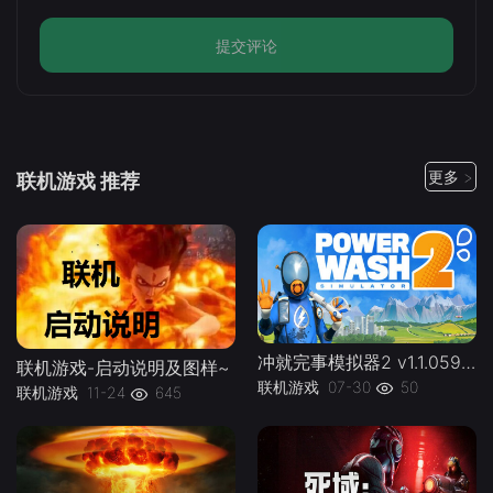
提交评论
更多 >
联机游戏 推荐
冲就完事模拟器2 v1.1.059联机PowerWash.Simulator.2.v1.1.059kj -下载-游戏本体-绿色免安装-解压即玩~
联机游戏-启动说明及图样~
联机游戏
07-30
50
联机游戏
11-24
645