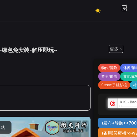
更多 >
戏本体-绿色免安装-解压即玩~
动作/冒险
休闲/策
赛车/射击
其他游
Steam手机移植
标
(发布+导航>>7002
本站
(备用)吴彦祖>>wy