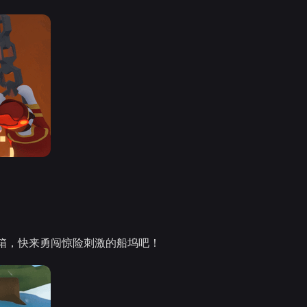
箱，快来勇闯惊险刺激的船坞吧！