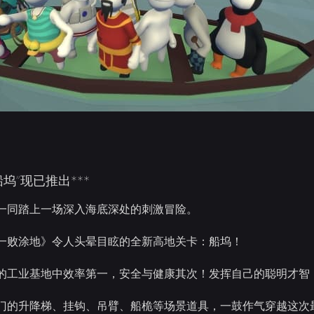
船坞”现已推出***
一同踏上一场深入海底深处的刺激冒险。
一败涂地》令人头晕目眩的全新高地关卡：船坞！
的工业基地中效率第一，安全与健康其次！发挥自己的聪明才智
门的升降梯、挂钩、吊臂、船桅等场景道具，一鼓作气穿越这次