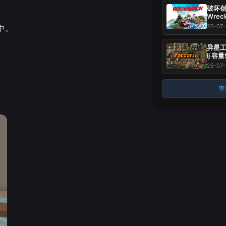
破坏创造
Wrec
37.
26-07-
中。
玩~
异星工厂
lj 容
标 -
26-07-
~
。
查