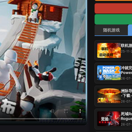
随机游戏
联机游
25-11-
冲就完事
Power
载-游
26-07
洲际导弹：全
-下载
26-07-
死域Ro
Rogu
压即玩
26-07-