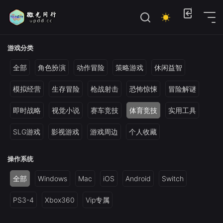
位置：
首页
>
电脑单机游戏
>
模拟经营建造
游戏分类
全部
角色扮演
动作冒险
策略游戏
休闲益智
模拟经营
生存冒险
枪战射击
恐怖惊悚
冒险解谜
即时战略
视觉小说
赛车竞技
体育竞技
实用工具
SLG游戏
影视游戏
游戏周边
个人收藏
操作系统
全部
Windows
Mac
iOS
Android
Switch
PS3-4
Xbox360
Vip专属