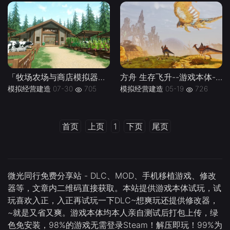
「牧场农场与商店模拟器」--游戏本体+修改器-绿色免安装-解压即玩~
方舟 生存飞升--游戏本体-绿色免安装-解压即玩~
模拟经营建造
07-30
705
模拟经营建造
05-19
726
首页
上页
1
下页
尾页
微光同行免费分享站 - DLC、MOD、手机移植游戏、修改
器等，文章内二维码直接获取。本站提供游戏本体试玩，试
玩喜欢入正，入正再试玩一下DLC~想爽玩还提供修改器，
~就是又省又爽。游戏本体均本人亲自测试后打包上传，绿
色免安装，98%的游戏无需登录Steam！解压即玩！99%为