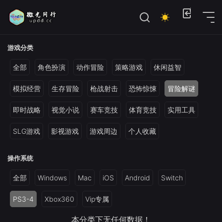
位置：
首页
>
电脑单机游戏
>
模拟经营建造
游戏分类
全部
角色扮演
动作冒险
策略游戏
休闲益智
模拟经营
生存冒险
枪战射击
恐怖惊悚
冒险解谜
即时战略
视觉小说
赛车竞技
体育竞技
实用工具
SLG游戏
影视游戏
游戏周边
个人收藏
操作系统
全部
Windows
Mac
iOS
Android
Switch
PS3-4
Xbox360
Vip专属
本分类下无任何数据！