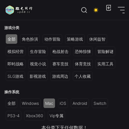
位置：
首页
>
电脑单机游戏
>
模拟经营建造
游戏分类
全部
角色扮演
动作冒险
策略游戏
休闲益智
模拟经营
生存冒险
枪战射击
恐怖惊悚
冒险解谜
即时战略
视觉小说
赛车竞技
体育竞技
实用工具
SLG游戏
影视游戏
游戏周边
个人收藏
操作系统
全部
Windows
Mac
iOS
Android
Switch
PS3-4
Xbox360
Vip专属
本分类下无任何数据！