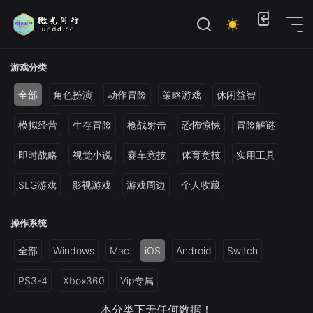
位置：
首页
>
电脑单机游戏
>
模拟经营建造
游戏分类
全部
角色扮演
动作冒险
策略游戏
休闲益智
模拟经营
生存冒险
枪战射击
恐怖惊悚
冒险解谜
即时战略
视觉小说
赛车竞技
体育竞技
实用工具
SLG游戏
影视游戏
游戏周边
个人收藏
操作系统
全部
Windows
Mac
iOS
Android
Switch
PS3-4
Xbox360
Vip专属
本分类下无任何数据！