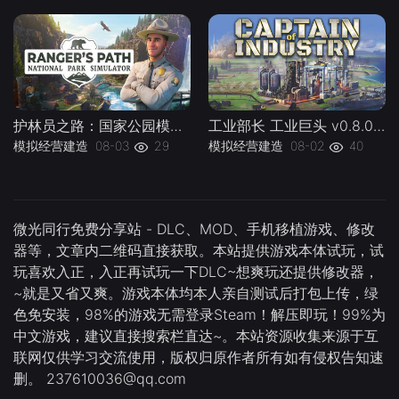
护林员之路：国家公园模拟器 Ranger s Path National Park Simulator Build.22275395 官方中文 支持手柄 容量21.3G -下载-游戏本体-绿色免安装-解压即玩~
工业部长 工业巨头 v0.8.0 全DLC Captain.of.Industry.Build.22268086 官方中文 容量3.55G -下载-游戏本体-绿色免安装-解压即玩~
模拟经营建造
08-03
29
模拟经营建造
08-02
40
微光同行免费分享站 - DLC、MOD、手机移植游戏、修改
器等，文章内二维码直接获取。本站提供游戏本体试玩，试
玩喜欢入正，入正再试玩一下DLC~想爽玩还提供修改器，
~就是又省又爽。游戏本体均本人亲自测试后打包上传，绿
色免安装，98%的游戏无需登录Steam！解压即玩！99%为
中文游戏，建议直接搜索栏直达~。本站资源收集来源于互
联网仅供学习交流使用，版权归原作者所有如有侵权告知速
删。 237610036@qq.com