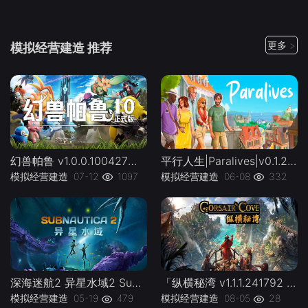
更多 >
模拟经营建造 推荐
幻兽帕鲁 v1.0.0.100427正式版Palworld-官方中文|支持手柄|容量38.3G-游戏本体-绿色免安装-解压即玩~
平行人生|Paralives|v0.1.2b|容量7.72GB|官方简体中文|支持键盘.鼠标-下载-游戏本体-绿色免安装-解压即玩~
模拟经营建造
07-12
1097
模拟经营建造
06-08
332
深海迷航2 异星水域2 Subnautica 2 v0.10.0-112084-下载-游戏本体-绿色免安装-解压即玩~
「纵横秘湾 v1.1.1.241792 CorsairCove」|中文|容量27.55G -下载-游戏本体-绿色免安装-解压即玩~
模拟经营建造
05-19
479
模拟经营建造
08-05
28