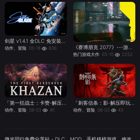
剑星 v1.4.1 全DLC 免安装中文版-下载-游戏本体-绿色免安装-解压即玩~
《赛博朋克 2077》---游戏本体-绿色免安装-解压即玩~
动作、冒险
05-18
636
热门游戏大作
03-15
2252
「第一狂战士：卡赞-解压即玩版 The First Berserker Khazan Build.22579715」|中文|支持手柄|容量52.8G-下载-游戏本体-绿色免安装-解压即玩~
「刺客信条：影-解压即玩版 Assassin s Creed Shadows v1.1」全DLC|官方中文|支持手柄|容量175.32G- -下载-游戏本体-绿色免安装-解压即玩~
动作、冒险
08-03
45
动作、冒险
08-03
43
微光同行免费分享站 - DLC、MOD、手机移植游戏、修改