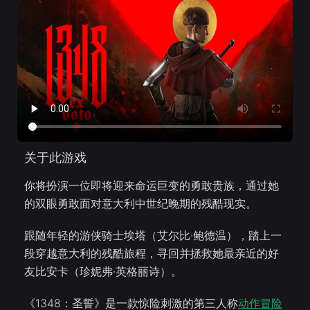
关于此游戏
你将扮演一位即将迎来命运巨变的勇敢贵族，通过她
的双眼勇敢面对意大利中世纪晚期的残酷现实。
跟随年轻的游侠骑士埃塔（艾尔比·鲍德温），踏上一
段穿越意大利的残酷旅程，寻回并拯救她最亲近的好
友比安卡（珍妮弗·英格丽诗）。
《1348：圣誓》是一款惊险刺激的第三人称
动作冒险