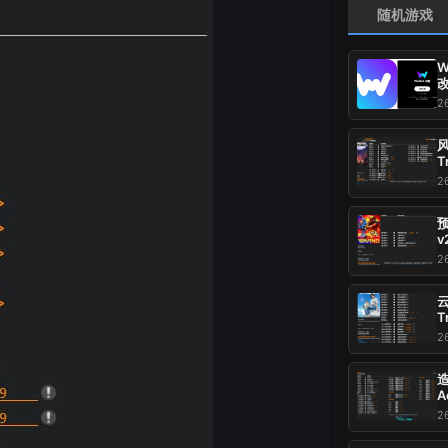
随机游戏
2
风
T
2
预
v
2
云
T
2
造
A
2