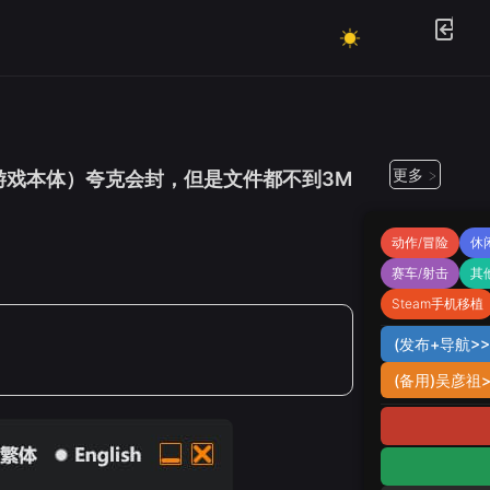
更多 >
站游戏本体）夸克会封，但是文件都不到3M
动作/冒险
休
赛车/射击
其
Steam手机移植
(发布+导航>>7
(备用)吴彦祖>>