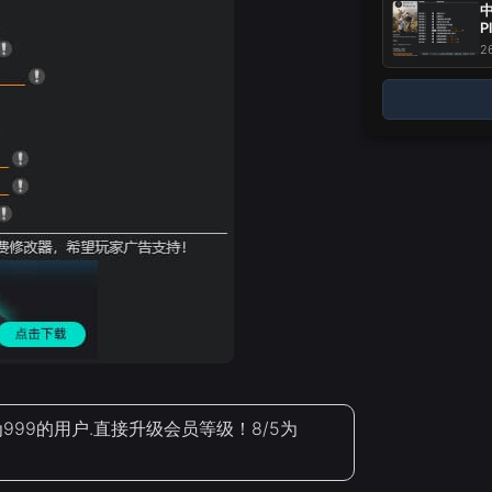
中
P
2
99的用户.直接升级会员等级！8/5为