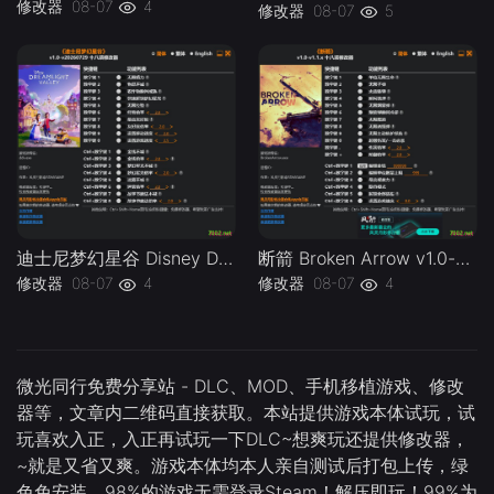
修改器
08-07
4
修改器
08-07
5
迪士尼梦幻星谷 Disney Dreamlight Valley v1.0-v20260729 Plus 18 Trainer.-单机修改器下载-仅支持迅雷（部分修改器仅支持本站游戏本体
断箭 Broken Arrow v1.0-v1.1.x Plus 18 Trainer-单机修改器下载-仅支持迅雷（部分修改器仅支持本站游戏本体
修改器
08-07
4
修改器
08-07
4
微光同行免费分享站 - DLC、MOD、手机移植游戏、修改
器等，文章内二维码直接获取。本站提供游戏本体试玩，试
玩喜欢入正，入正再试玩一下DLC~想爽玩还提供修改器，
~就是又省又爽。游戏本体均本人亲自测试后打包上传，绿
色免安装，98%的游戏无需登录Steam！解压即玩！99%为