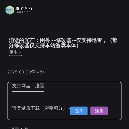
位置：
首页
>
修改器
消逝的光芒：困兽 --修改器--仅支持迅雷，（部
分修改器仅支持本站游戏本体）
更多 >
2025-09-20
484
支持网盘：
迅雷
请登录后下载（需要积分）~
登录
注册