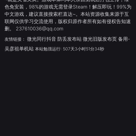
色免安装，98%的游戏无需登录Steam！解压即玩！99%为
中文游戏，建议直接搜索栏直达~。本站资源收集来源于互
联网仅供学习交流使用，版权归原作者所有如有侵权告知速
删。 237610036@qq.com
微光同行抖音
防丢发布站
微光旧版发布页
备用-
友情链接：
吴彦祖单机站
本站勉强运行: 507天3小时51分35秒