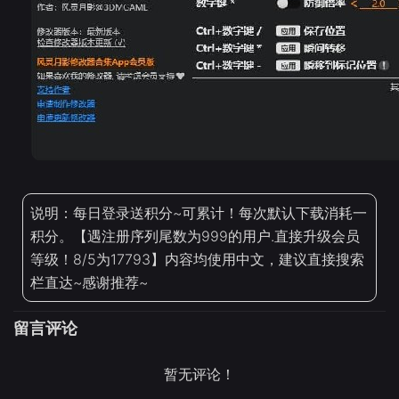
说明：每日登录送积分~可累计！每次默认下载消耗一
积分。【遇注册序列尾数为999的用户.直接升级会员
等级！8/5为17793】内容均使用中文，建议直接搜索
栏直达~感谢推荐~
留言评论
暂无评论！