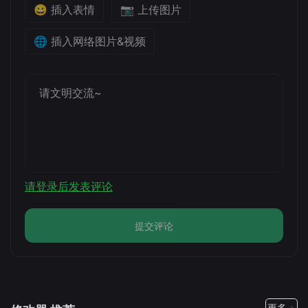
😀 插入表情
📷 上传图片
🌐 插入网络图片&视频
请登录后发表评论
提交评论
更多 >