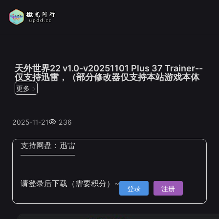
位置：
首页
>
修改器
天外世界22 v1.0-v20251101 Plus 37 Trainer--
仅支持迅雷，（部分修改器仅支持本站游戏本体
更多 >
2025-11-21
236
支持网盘：
迅雷
请登录后下载（需要积分）~
登录
注册