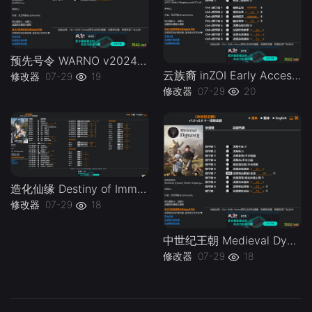
预先号令 WARNO v20240527-v20260630 Plus 6 Trainer-单机修改器下载-仅支持迅雷（部分修改器仅支持本站游戏本体
云族裔 inZOI Early Access Plus 20 Trainer Updated 2026.06.25-单机修改器下载-仅支持迅雷（部分修改器仅支持本站游戏本体
修改器
07-29
19
修改器
07-29
20
造化仙缘 Destiny of Immortal Early Access Plus 58 Trainer-单机修改器下载-仅支持迅雷（部分修改器仅支持本站游戏本体
修改器
07-29
18
中世纪王朝 Medieval Dynasty v1.0-v2.6 Plus 11 Trainer-单机修改器下载-仅支持迅雷（部分修改器仅支持本站游戏本体
修改器
07-29
18