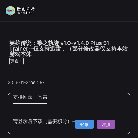
位置：
首页
>
修改器
英雄传说：黎之轨迹 v1.0-v1.4.0 Plus 51
Trainer--仅支持迅雷，（部分修改器仅支持本站
游戏本体
更多 >
2025-11-21
257
支持网盘：
迅雷
请登录后下载（需要积分）~
登录
注册