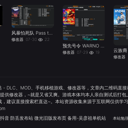
风暴怕死队 Pass the Fear v1.0.x Plus 27 Trainer-单机修改器下载-仅支持迅雷（部分修改器仅支持本站游戏本体
3
修改器
07-30
22
预先号令 WARNO v20240527-v20260630 Plus 6 Trainer-单机修改器下载-仅支持迅雷（部分修改器仅支持本站游戏本体
修改器
07-29
19
修改器
 - DLC、MOD、手机移植游戏、修改器等，文章内二维码
还提供修改器，~就是又省又爽。游戏本体均本人亲自测试后打包上
游戏，建议直接搜索栏直达~。本站资源收集来源于互联网仅供学
om
抖音
防丢发布站
微光旧版发布页
备用-吴彦祖单机站
本站勉强