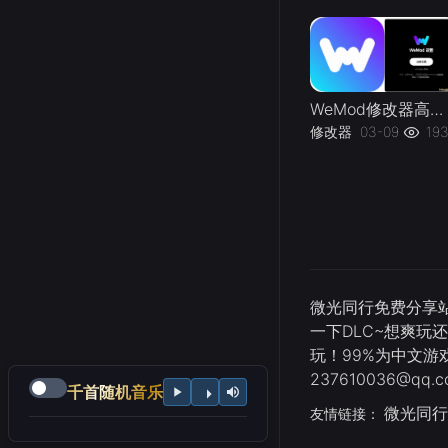
WeMod修改器高级会员破解版.综合类修改器软件解锁版-
修改器
03-09
19
微光同行免费分享站
一下DLC~想爽玩
玩！99%为中文
237610036@qq.c
千首随机音乐
微光同行
友情链接：