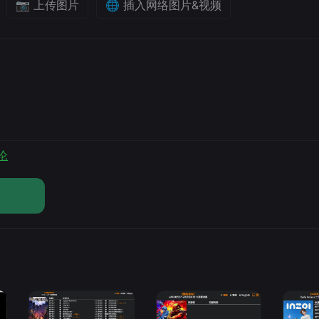
📷 上传图片
🌐 插入网络图片&视频
论
论