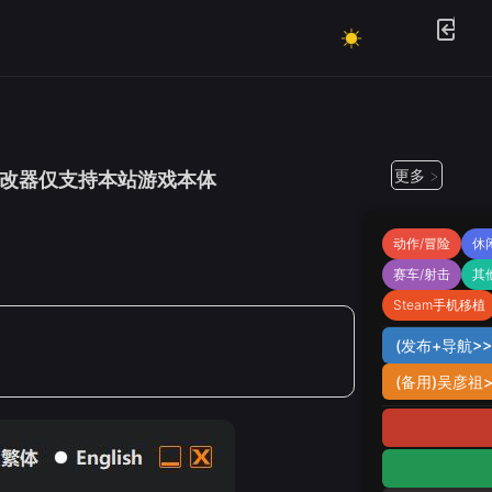
更多 >
，（部分修改器仅支持本站游戏本体
动作/冒险
休
赛车/射击
其
Steam手机移植
(发布+导航>>7
(备用)吴彦祖>>