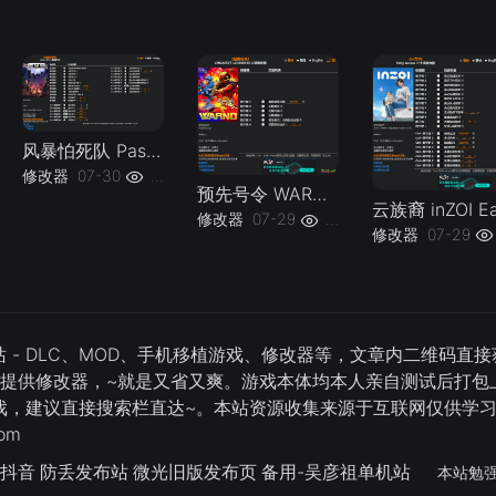
风暴怕死队 Pass the Fear v1.0.x Plus 27 Trainer-单机修改器下载-仅支持迅雷（部分修改器仅支持本站游戏本体
修改器
07-30
22
预先号令 WARNO v20240527-v20260630 Plus 6 Trainer-单机修改器下载-仅支持迅雷（部分修改器仅支持本站游戏本体
修改器
07-29
19
修改器
07-29
 - DLC、MOD、手机移植游戏、修改器等，文章内二维码
还提供修改器，~就是又省又爽。游戏本体均本人亲自测试后打包上
游戏，建议直接搜索栏直达~。本站资源收集来源于互联网仅供学
om
抖音
防丢发布站
微光旧版发布页
备用-吴彦祖单机站
本站勉强