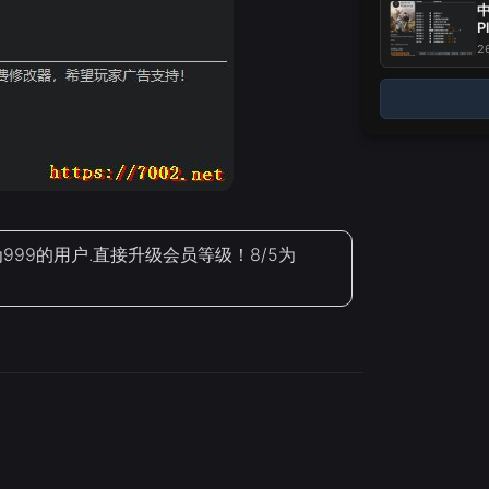
中
P
2
99的用户.直接升级会员等级！8/5为