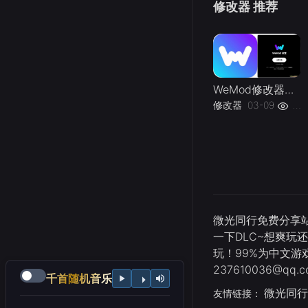
修改器 推荐
WeMod修改器高级会员破解版.综合类修改器软件解锁版-
修改器
03-09
193
微光同行免费分享站
一下DLC~想爽玩
玩！99%为中文
237610036@qq.c
千首随机音乐
微光同行
友情链接：