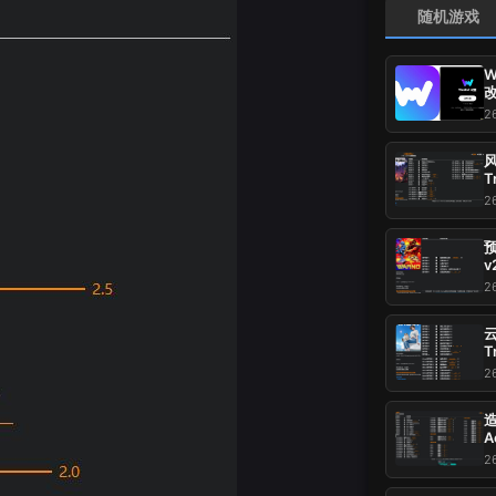
随机游戏
2
风
T
2
预
v
2
云
T
2
造
A
2