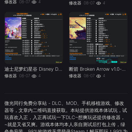
修改器
08-07
4
修改器
08-07
4
迪士尼梦幻星谷 Disney Dreamlight Valley v1.0-v20260729 Plus 18 Trainer.-单机修改器下载-仅支持迅雷（部分修改器仅支持本站游戏本体
断箭 Broken Arrow v1.0-v1.1.x Plus 18 Trainer-单机修改器下载-仅支持迅雷（部分修改器仅支持本站游戏本体
修改器
08-07
4
修改器
08-07
4
微光同行免费分享站 - DLC、MOD、手机移植游戏、修改
器等，文章内二维码直接获取。本站提供游戏本体试玩，试
玩喜欢入正，入正再试玩一下DLC~想爽玩还提供修改器，
~就是又省又爽。游戏本体均本人亲自测试后打包上传，绿
色免安装，98%的游戏无需登录Steam！解压即玩！99%为