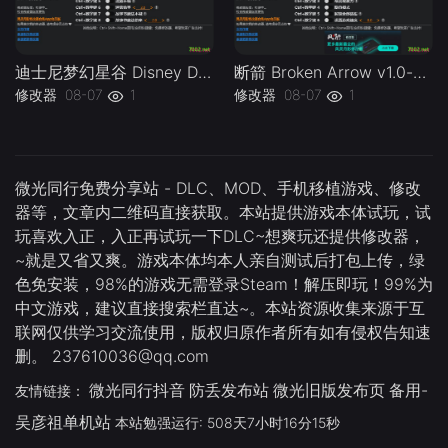
迪士尼梦幻星谷 Disney Dreamlight Valley v1.0-v20260729 Plus 18 Trainer.-单机修改器下载-仅支持迅雷（部分修改器仅支持本站游戏本体
断箭 Broken Arrow v1.0-v1.1.x Plus 18 Trainer-单机修改器下载-仅支持迅雷（部分修改器仅支持本站游戏本体
修改器
08-07
1
修改器
08-07
1
微光同行免费分享站 - DLC、MOD、手机移植游戏、修改
器等，文章内二维码直接获取。本站提供游戏本体试玩，试
玩喜欢入正，入正再试玩一下DLC~想爽玩还提供修改器，
~就是又省又爽。游戏本体均本人亲自测试后打包上传，绿
色免安装，98%的游戏无需登录Steam！解压即玩！99%为
中文游戏，建议直接搜索栏直达~。本站资源收集来源于互
联网仅供学习交流使用，版权归原作者所有如有侵权告知速
删。 237610036@qq.com
微光同行抖音
防丢发布站
微光旧版发布页
备用-
友情链接：
吴彦祖单机站
本站勉强运行: 508天7小时16分15秒