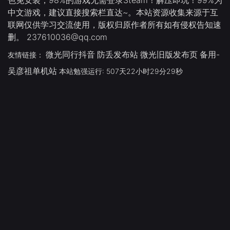
色免安装，98%的游戏无需登录Steam！解压即玩！99%为
中文游戏，建议直接搜索栏直达~。本站资源收集来源于互
联网仅供学习交流使用，版权归原作者所有如有侵权告知速
删。 237610036@qq.com
微光同行抖音
防丢发布站
微光旧版发布页
备用-
友情链接：
吴彦祖单机站
本站勉强运行: 507天22小时29分30秒