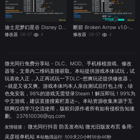
迪士尼梦幻星谷 Disney Dreamlight Valley v1.0-v20260729 Plus 18 Trainer.-单机修改器下载-仅支持迅雷（部分修改器仅支持本站游戏本体
断箭 Broken Arrow v1.0-v1.1.x Plus 18 Trainer-单机修改器下载-仅支持迅雷（部分修改器仅支持本站游戏本体
修改器
08-07
4
修改器
08-07
4
微光同行免费分享站 - DLC、MOD、手机移植游戏、修改
器等，文章内二维码直接获取。本站提供游戏本体试玩，试
玩喜欢入正，入正再试玩一下DLC~想爽玩还提供修改器，
~就是又省又爽。游戏本体均本人亲自测试后打包上传，绿
色免安装，98%的游戏无需登录Steam！解压即玩！99%为
中文游戏，建议直接搜索栏直达~。本站资源收集来源于互
联网仅供学习交流使用，版权归原作者所有如有侵权告知速
删。 237610036@qq.com
微光同行抖音
防丢发布站
微光旧版发布页
备用-
友情链接：
吴彦祖单机站
本站勉强运行: 509天20小时56分47秒