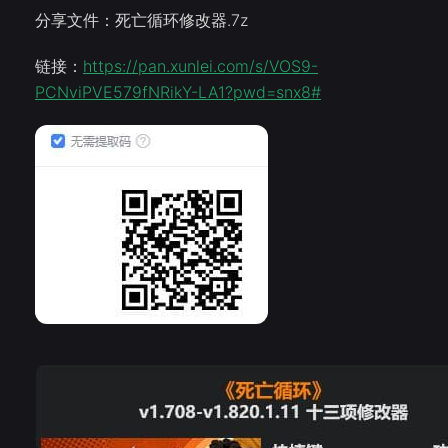
分享文件：死亡循环修改器.7z
链接：
https://pan.xunlei.com/s/VOS9-
PCNviPVE579fNRikY-LA1?pwd=snx8#