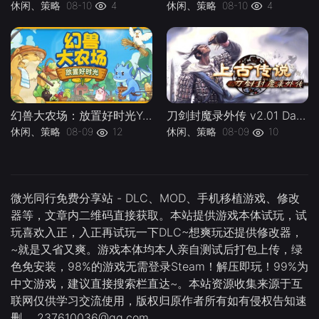
休闲、策略
08-10
4
休闲、策略
08-10
4
幻兽大农场：放置好时光Your.Big.Cute.Monster.Farm-下载-游戏本体-绿色免安装-解压即玩
刀剑封魔录外传 v2.01 DaoJianwaizhuan-下载-游戏本体-绿色免安装-解压即玩
休闲、策略
08-09
12
休闲、策略
08-09
10
微光同行免费分享站 - DLC、MOD、手机移植游戏、修改
器等，文章内二维码直接获取。本站提供游戏本体试玩，试
玩喜欢入正，入正再试玩一下DLC~想爽玩还提供修改器，
~就是又省又爽。游戏本体均本人亲自测试后打包上传，绿
色免安装，98%的游戏无需登录Steam！解压即玩！99%为
中文游戏，建议直接搜索栏直达~。本站资源收集来源于互
联网仅供学习交流使用，版权归原作者所有如有侵权告知速
删。 237610036@qq.com