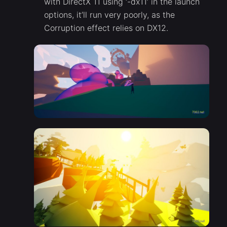
with DirectX 11 using ‘-dx11’ in the launch
options, it’ll run very poorly, as the
Corruption effect relies on DX12.