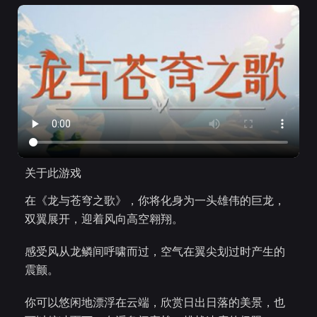
关于此游戏
在《龙与苍穹之歌》，你将化身为一头雄伟的巨龙，
双翼展开，迎着风向高空翱翔。
感受风从龙鳞间呼啸而过，空气在翼尖划过时产生的
震颤。
你可以悠闲地漂浮在云端，欣赏日出日落的美景，也