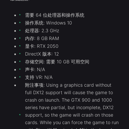
需要 64 位处理器和操作系统
操作系统: Windows 10
处理器: 2.3 GHz
内存: 8 GB RAM
显卡: RTX 2050
DirectX 版本: 12
存储空间: 需要 10 GB 可用空间
声卡: N/A
支持 VR: N/A
附注事项: Using a graphics card without
full DX12 support will cause the game to
crash on launch. The GTX 900 and 1000
series have partial, but incomplete, DX12
support, so the game will crash on those
cards. While you can force the game to run