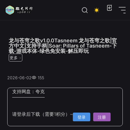
位置：
首页
>
电脑单机游戏
>
休闲、策略
龙与苍穹之歌v1.0.0Tasneem 龙与苍穹之歌|官
方中文|支持手柄|Soar: Pillars of Tasneem-下
载-游戏本体-绿色免安装-解压即玩
更多 >
2026-06-02
155
支持网盘：
夸克
请登录后下载（需要1积分）~
登录
注册