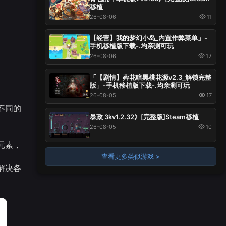
移植
26-08-06
11
【经营】我的梦幻小岛_内置作弊菜单」-
手机移植版下载-.均亲测可玩
26-08-06
12
「【剧情】葬花暗黑桃花源v2.3_解锁完整
版」-手机移植版下载-.均亲测可玩
26-08-05
17
不同的
暴政 3kv1.2.32》[完整版]Steam移植
26-08-05
10
元素，
查看更多类似游戏 >
解决各