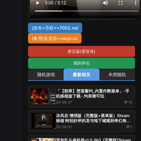
(发布+导航>>7002.net
(备用)吴彦祖>>wyz.cc
留言版(需登录)
我的评论
随机游戏
最新相关
本类随机
「【割草】堕落誓约_内置作弊菜单」-手
机移植版下载-.均亲测可玩
26-08-07
14
冰风谷 增强版（完整版+菜单版）Steam
移植 特别好评的龙与地下城规则奇幻角色
扮演游戏！
26-08-07
1
背包乱斗单机版v1.0.9b》[完整版]Steam