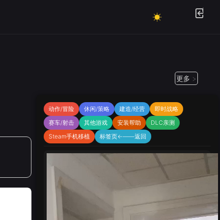
更多 >
动作/冒险
休闲/策略
建造/经营
即时战略
赛车/射击
其他游戏
安装帮助
DLC亲测
Steam手机移植
标签页←——返回