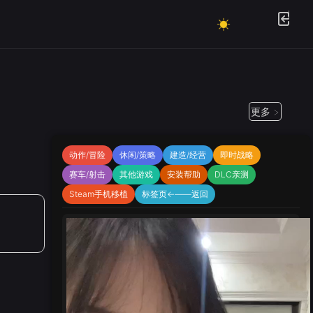
更多 >
动作/冒险
休闲/策略
建造/经营
即时战略
赛车/射击
其他游戏
安装帮助
DLC亲测
Steam手机移植
标签页←——返回