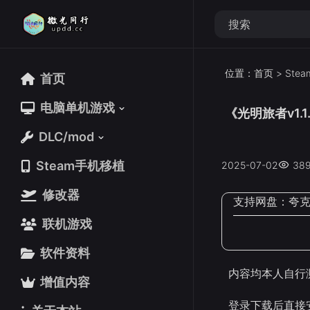
位置：
首页
>
Ste
首页
首页
电脑单机游戏
电脑单机游戏
《光明旅者v1.1
DLC/mod
DLC/mod
Steam手机移植
Steam手机移植
2025-07-02
38
修改器
修改器
支持网盘：
夸
联机游戏
联机游戏
软件资料
软件资料
内容均本人自行
增值内容
增值内容
登录下载后直接