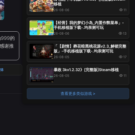
移植
26-08-06
11
【经营】我的梦幻小岛_内置作弊菜单」-
手机移植版下载-.均亲测可玩
26-08-06
13
999的
~感谢推
「【剧情】葬花暗黑桃花源v2.3_解锁完整
版」-手机移植版下载-.均亲测可玩
26-08-05
17
暴政 3kv1.2.32》[完整版]Steam移植
28
26-08-05
11
查看更多类似游戏 >