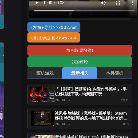
(发布+导航>>7002.net
(备用)吴彦祖>>wyz.cc
留言版(需登录)
我的评论
随机游戏
最新相关
本类随机
「【割草】堕落誓约_内置作弊菜单」-手
机移植版下载-.均亲测可玩
26-08-07
15
冰风谷 增强版（完整版+菜单版）Steam
移植 特别好评的龙与地下城规则奇幻角色
扮演游戏！
26-08-07
2
背包乱斗单机版v1.0.9b》[完整版]Steam