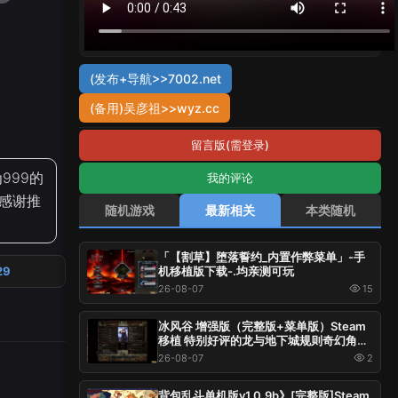
(发布+导航>>7002.net
(备用)吴彦祖>>wyz.cc
留言版(需登录)
999的
我的评论
~感谢推
随机游戏
最新相关
本类随机
「【割草】堕落誓约_内置作弊菜单」-手
机移植版下载-.均亲测可玩
29
26-08-07
15
冰风谷 增强版（完整版+菜单版）Steam
移植 特别好评的龙与地下城规则奇幻角色
扮演游戏！
26-08-07
2
背包乱斗单机版v1.0.9b》[完整版]Steam