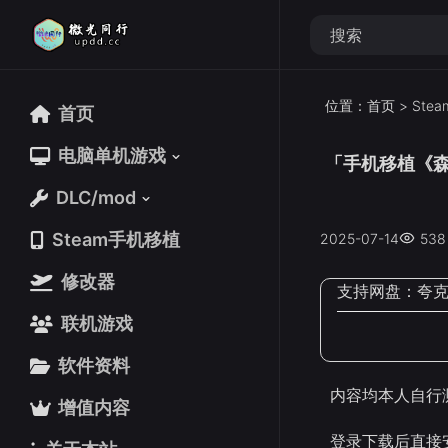
位置：
首页
>
Ste
首页
首页
电脑单机游戏
电脑单机游戏
「手机移植《森久城
DLC/mod
DLC/mod
Steam手机移植
Steam手机移植
2025-07-14
538
修改器
修改器
支持网盘：
夸
联机游戏
联机游戏
软件资料
软件资料
内容均本人自行
增值内容
增值内容
登录下载后直接