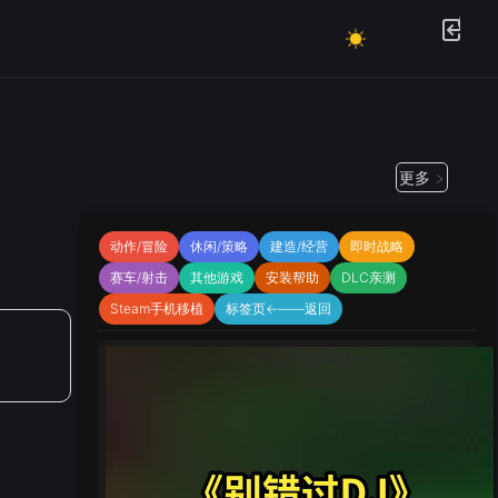
更多 >
」
动作/冒险
休闲/策略
建造/经营
即时战略
赛车/射击
其他游戏
安装帮助
DLC亲测
Steam手机移植
标签页←——返回