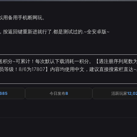
以用备用手机断网玩。
，按返回键重新进就行了.都是测试过的.~全安卓版~
送积分~可累计！每次默认下载消耗一积分。【遇注册序列尾数为
员等级！8/6为17807】内容均使用中文，建议直接搜索栏直达
,685
今日发布
8
活跃玩家
12,0