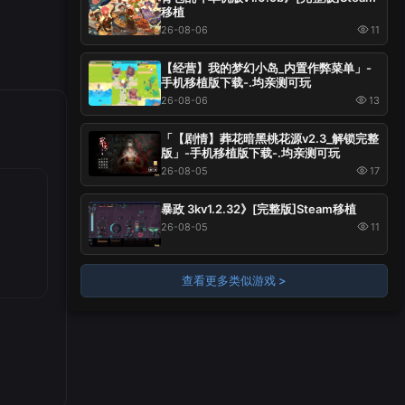
移植
26-08-06
11
【经营】我的梦幻小岛_内置作弊菜单」-
手机移植版下载-.均亲测可玩
26-08-06
13
「【剧情】葬花暗黑桃花源v2.3_解锁完整
版」-手机移植版下载-.均亲测可玩
26-08-05
17
暴政 3kv1.2.32》[完整版]Steam移植
26-08-05
11
查看更多类似游戏 >