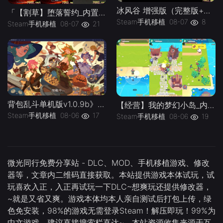
冰风谷 增强版（完整版+菜单版）Steam移植 特别好评的龙与地下城规则奇幻角色扮演游戏！
「【割草】堕落誓约_内置作弊菜单」-手机移植版下载-.均亲测可玩
Steam手机移植
08-07
8
Steam手机移植
08-07
21
背包乱斗单机版v1.0.9b》[完整版]Steam移植
【经营】我的梦幻小岛_内置作弊菜单」-手机移植版下载-.均亲测可玩
Steam手机移植
08-06
17
Steam手机移植
08-06
19
微光同行免费分享站 - DLC、MOD、手机移植游戏、修改
器等，文章内二维码直接获取。本站提供游戏本体试玩，试
玩喜欢入正，入正再试玩一下DLC~想爽玩还提供修改器，
~就是又省又爽。游戏本体均本人亲自测试后打包上传，绿
色免安装，98%的游戏无需登录Steam！解压即玩！99%为
中文游戏，建议直接搜索栏直达~。本站资源收集来源于互