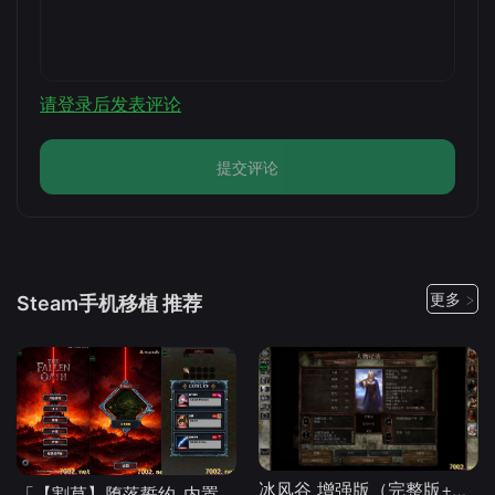
请登录后发表评论
提交评论
更多 >
Steam手机移植 推荐
冰风谷 增强版（完整版+菜单版）Steam移植 特别好评的龙与地下城规则奇幻角色扮演游戏！
「【割草】堕落誓约_内置作弊菜单」-手机移植版下载-.均亲测可玩