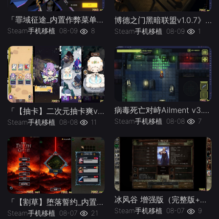
「罪域征途_内置作弊菜单」-手机移植版下载-.均亲测可玩
博德之门黑暗联盟v1.0.7》[完整版]Steam移植
Steam手机移植
08-09
8
Steam手机移植
08-09
1
病毒死亡对峙Ailment v3.3.5》[完整版]Steam移植
「【抽卡】二次元抽卡爽v0.34.4_免广告-手机移植版下载-.均亲测可玩
Steam手机移植
08-08
7
Steam手机移植
08-08
11
冰风谷 增强版（完整版+菜单版）Steam移植 特别好评的龙与地下城规则奇幻角色扮演游戏！
「【割草】堕落誓约_内置作弊菜单」-手机移植版下载-.均亲测可玩
Steam手机移植
08-07
9
Steam手机移植
08-07
21