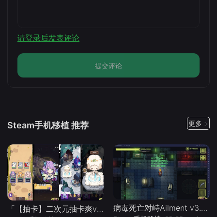
请登录后发表评论
提交评论
更多 >
Steam手机移植 推荐
病毒死亡对峙Ailment v3.3.5》[完整版]Steam移植
「【抽卡】二次元抽卡爽v0.34.4_免广告-手机移植版下载-.均亲测可玩