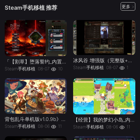
更多 >
Steam手机移植 推荐
冰风谷 增强版（完整版+菜单版）Steam移植 特别好评的龙与地下城规则奇幻角色扮演游戏！
「【割草】堕落誓约_内置作弊菜单」-手机移植版下载-.均亲测可玩
Steam手机移植
08-07
1
Steam手机移植
08-07
10
背包乱斗单机版v1.0.9b》[完整版]Steam移植
【经营】我的梦幻小岛_内置作弊菜单」-手机移植版下载-.均亲测可玩
Steam手机移植
08-06
11
Steam手机移植
08-06
11