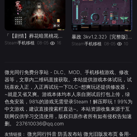
「【剧情】葬花暗黑桃花源v2.3_解锁完整版」-手机移植版下载-.均亲测可玩
暴政 3kv1.2.32》[完整版]Steam移植
Steam手机移植
08-05
16
Steam手机移植
08-05
10
微光同行免费分享站 - DLC、MOD、手机移植游戏、修改
器等，文章内二维码直接获取。本站提供游戏本体试玩，试
玩喜欢入正，入正再试玩一下DLC~想爽玩还提供修改器，
~就是又省又爽。游戏本体均本人亲自测试后打包上传，绿
色免安装，98%的游戏无需登录Steam！解压即玩！99%为
中文游戏，建议直接搜索栏直达~。本站资源收集来源于互
联网仅供学习交流使用，版权归原作者所有如有侵权告知速
删。 237610036@qq.com
微光同行抖音
防丢发布站
微光旧版发布页
备用-
友情链接：