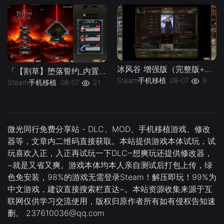
冰风谷 增强版（完整版+菜单版）Steam移植 特别好评的龙与地下城规则奇幻角色扮演游戏！
「【割草】堕落誓约_内置作弊菜单」-手机移植版下载-.均亲测可玩
Steam手机移植
08-07
9
Steam手机移植
08-07
21
微光同行免费分享站 - DLC、MOD、手机移植游戏、修改
器等，文章内二维码直接获取。本站提供游戏本体试玩，试
玩喜欢入正，入正再试玩一下DLC~想爽玩还提供修改器，
~就是又省又爽。游戏本体均本人亲自测试后打包上传，绿
色免安装，98%的游戏无需登录Steam！解压即玩！99%为
中文游戏，建议直接搜索栏直达~。本站资源收集来源于互
联网仅供学习交流使用，版权归原作者所有如有侵权告知速
删。 237610036@qq.com