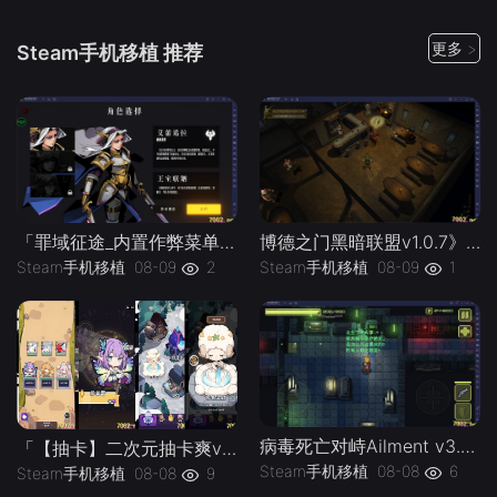
更多 >
Steam手机移植 推荐
「罪域征途_内置作弊菜单」-手机移植版下载-.均亲测可玩
博德之门黑暗联盟v1.0.7》[完整版]Steam移植
Steam手机移植
08-09
2
Steam手机移植
08-09
1
病毒死亡对峙Ailment v3.3.5》[完整版]Steam移植
「【抽卡】二次元抽卡爽v0.34.4_免广告-手机移植版下载-.均亲测可玩
Steam手机移植
08-08
6
Steam手机移植
08-08
9