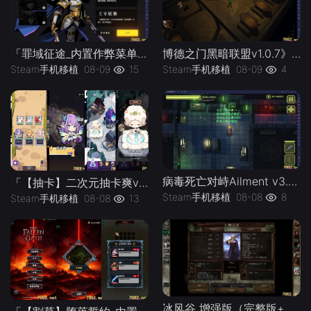
「罪域征途_内置作弊菜单」-手机移植版下载-.均亲测可玩
博德之门黑暗联盟v1.0.7》[完整版]Steam移植
Steam手机移植
08-09
15
Steam手机移植
08-09
4
病毒死亡对峙Ailment v3.3.5》[完整版]Steam移植
「【抽卡】二次元抽卡爽v0.34.4_免广告-手机移植版下载-.均亲测可玩
Steam手机移植
08-08
8
Steam手机移植
08-08
13
冰风谷 增强版（完整版+菜单版）Steam移植 特别好评的龙与地下城规则奇幻角色扮演游戏！