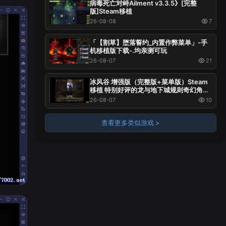
病毒死亡对峙Ailment v3.3.5》[完整
版]Steam移植
26-08-08
7
「【割草】堕落誓约_内置作弊菜单」-手
机移植版下载-.均亲测可玩
26-08-07
21
冰风谷 增强版（完整版+菜单版）Steam
移植 特别好评的龙与地下城规则奇幻角色
扮演游戏！
26-08-07
10
查看更多类似游戏 >