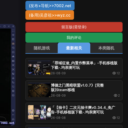
(发布+导航>>7002.net
(备用)吴彦祖>>wyz.cc
留言版(需登录)
我的评论
随机游戏
最新相关
本类随机
「罪域征途_内置作弊菜单」-手机移植版
下载-.均亲测可玩
26-08-09
12
博德之门黑暗联盟v1.0.7》[完整
版]Steam移植
26-08-09
2
「【抽卡】二次元抽卡爽v0.34.4_免广
告-手机移植版下载-.均亲测可玩
26-08-08
12