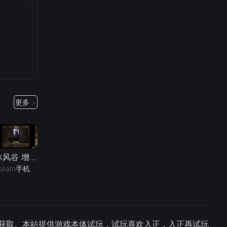
更多 >
冰风谷 增强版（完整版+菜单版）Steam移植 特别好评的龙与地下城规则奇幻角色扮演游戏！
Steam手机移植
08-07
10
-07
21
直接获取。本站提供游戏本体试玩，试玩喜欢入正，入正再试玩