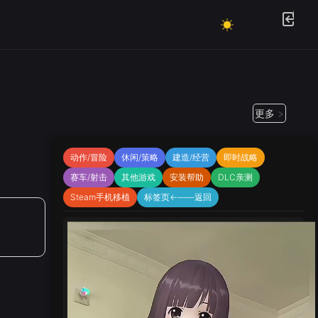
更多 >
动作/冒险
休闲/策略
建造/经营
即时战略
赛车/射击
其他游戏
安装帮助
DLC亲测
Steam手机移植
标签页←——返回