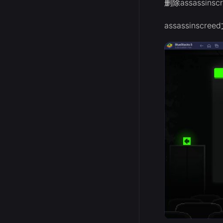
删除assassin
assassinscre