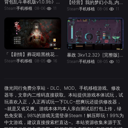
背包乱斗单机版v1.0.9b》[完整版]Steam移植
【经营】我的梦幻小岛_内置作弊菜单」-手机移植版下载-.均亲测可玩
Steam手机移植
08-06
11
Steam手机移植
08-06
11
「【剧情】葬花暗黑桃花源v2.3_解锁完整版」-手机移植版下载-.均亲测可玩
暴政 3kv1.2.32》[完整版]Steam移植
Steam手机移植
08-05
16
Steam手机移植
08-05
10
微光同行免费分享站 - DLC、MOD、手机移植游戏、修改
器等，文章内二维码直接获取。本站提供游戏本体试玩，试
玩喜欢入正，入正再试玩一下DLC~想爽玩还提供修改器，
~就是又省又爽。游戏本体均本人亲自测试后打包上传，绿
色免安装，98%的游戏无需登录Steam！解压即玩！99%为
中文游戏，建议直接搜索栏直达~。本站资源收集来源于互